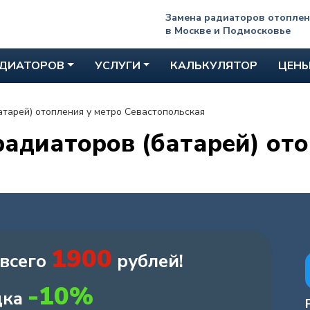
Замена радиаторов отопле
в Москве и Подмосковье
АДИАТОРОВ
УСЛУГИ
КАЛЬКУЛЯТОР
ЦЕН
атарей) отопления у метро Севастопольская
адиаторов (батарей) ото
1900
всего
рублей!
-10%
дка