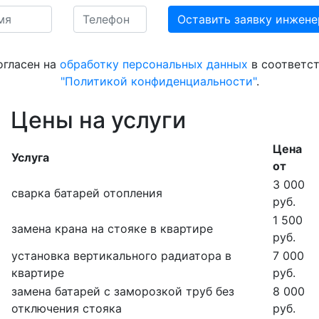
огласен на
обработку персональных данных
в соответст
"Политикой конфиденциальности"
.
Цены на услуги
Цена
Услуга
от
3 000
сварка батарей отопления
руб.
1 500
замена крана на стояке в квартире
руб.
установка вертикального радиатора в
7 000
квартире
руб.
замена батарей с заморозкой труб без
8 000
отключения стояка
руб.